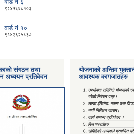
वार्ड नं ६
९८४२६६८१०३
वार्ड नं १०
९८४२६२५८३७
काको संगठन तथा
योजनाको अन्तिम भुक्ता
पन अध्ययन प्रतिवेदन
आवश्यक कागजातहरु
ments/Al...
उपभोक्ता समितिले योजनाको रकम
गरेको निवेदन पत्र।
लागत ईष्टिमेट, नक्सा तथा डिज
नापी निरिक्षण फाराम।
कार्य सम्पन्न प्रतिवेदन ।
विल भरपाईहरु
समितिको अध्यक्षले प्रमाणित गर