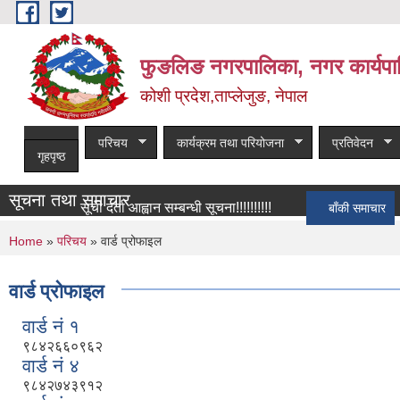
Skip to main content
फुङलिङ नगरपालिका, नगर कार्यपा
कोशी प्रदेश,ताप्लेजुङ, नेपाल
परिचय
कार्यक्रम तथा परियोजना
प्रतिवेदन
गृहपृष्ठ
सूचना तथा समाचार
सूची दर्ता आह्वान सम्बन्धी सूचना!!!!!!!!!!
बाँकी समाचार
You are here
Home
»
परिचय
» वार्ड प्रोफाइल
वार्ड प्रोफाइल
वार्ड नं १
९८४२६६०९६२
वार्ड नं ४
९८४२७४३९१२