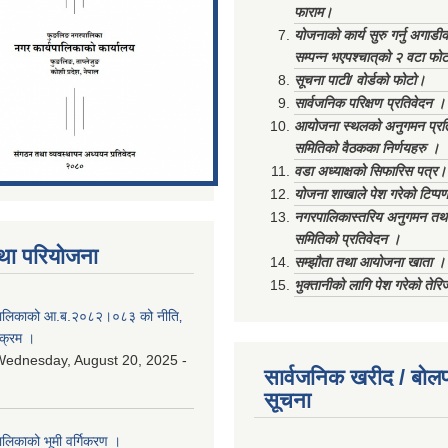
फाराम।
योजनाको कार्य सुरु गर्नु अगाडी
सम्पन्न भएपश्चात्‌को २ वटा फो
सूचना पाटी/ वोर्डको फोटो।
सार्वजनिक परिक्षण प्रतिवेदन ।
आयोजना स्थलको अनुगमन प्रत
समितिको वैठकका निर्णयहरु ।
वडा अध्याक्षको सिफारिस पत्र।
योजना शाखाले पेश गरेको टिप्प
नगरपालिकास्तरिय अनुगमन तथा
समितिको प्रतिवेदन ।
था परियोजना
सम्झौता तथा आयोजना खाता ।
भुक्तानीको लागि पेश गरेको तेर
ालिकाको आ.ब.२०८२।०८३ को नीति‚
यक्रम ।
ednesday, August 20, 2025 -
सार्वजनिक खरीद / बोलप
सूचना
िकाको भूमी वर्गिकरण ।