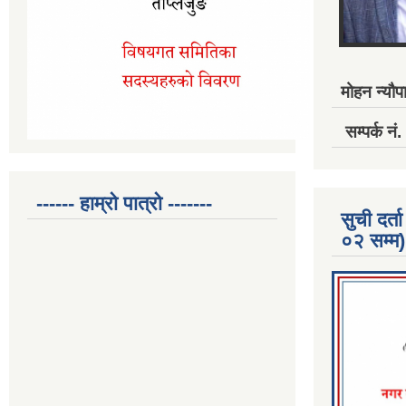
मोहन न्यौपा
सम्पर्क 
------ हाम्रो पात्रो -------
सुची दर
०२ सम्म)