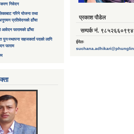
विकरण निवेदन
िकाबाट गरिने योजना तथा
प्रकाश पौडेल
अनुगमन प्रतिवेदनको ढाँचा
ागि आवेदन फारामको ढाँचा
सम्पर्क नं. ९८५२६६०९९४
त पुनःस्थापना सहजकर्ता पदको लागि
ईमेलः
ेदन फाराम
suchana.adhikari@phungli
ाम
क्ता