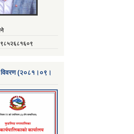
ने
नं. ९८५२६८१६०९
्ता विवरण (२०८१।०९।