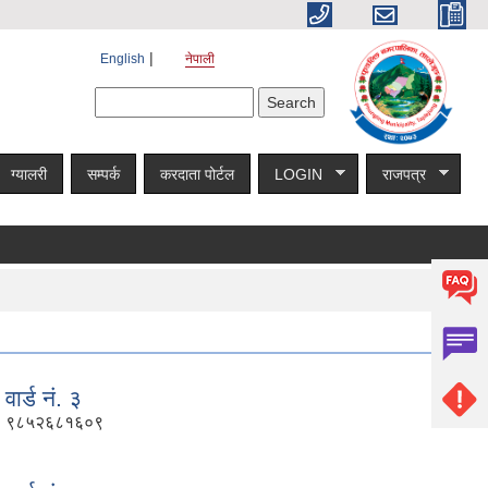
English
नेपाली
Search form
Search
ग्यालरी
सम्पर्क
करदाता पोर्टल
LOGIN
राजपत्र
वार्ड नं. ३
९८५२६८१६०९