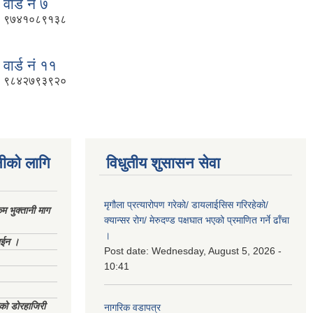
वार्ड नं ७
९७४१०८९१३८
वार्ड नं ११
९८४२७९३९२०
नीको लागि
विधुतीय शुसासन सेवा
मृगौला प्रत्यारोपण गरेको/ डायलाईसिस गरिरहेको/
 भुक्तानी माग
क्यान्सर रोग/ मेरुदण्ड पक्षघात भएको प्रमाणित गर्ने ढाँचा
।
ाईन ।
Post date:
Wednesday, August 5, 2026 -
10:41
ेको डोरहाजिरी
नागरिक वडापत्र