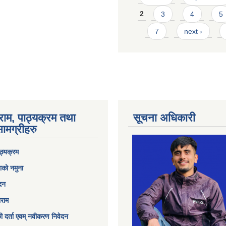
2
3
4
5
7
next ›
राम, पाठ्यक्रम तथा
सूचना अधिकारी
ामग्रीहरु
ठ्यक्रम
ाको नमुना
ेदन
ाराम
छी दर्ता एवम् नवीकरण निवेदन