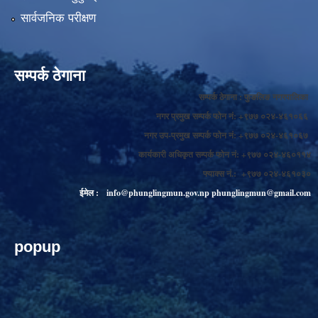
सार्वजनिक परीक्षण
सम्पर्क ठेगाना
सम्पर्क ठेगाना : फुङलिङ नगरपालिका
नगर प्रमुख सम्पर्क फोन नं: +९७७ ०२४-४६१०६६
नगर उप-प्रमुख सम्पर्क फोन नं: +९७७ ०२४-४६१०६७
कार्यकारी अधिकृत सम्पर्क फोन नं: +९७७ ०२४-४६०११४
फ्याक्स नं.: +९७७ ०२४-४६१०३०
ईमेल :
info@phunglingmun.gov.np
phunglingmun@gmail.com
popup