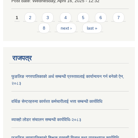
Post date:
Wednesday, April 16, 2025 - 12:32
Pages
1
2
3
4
5
6
7
8
next ›
last »
राजपत्र
फुङलिङ नगरपालिकाको अर्थ सम्बन्धी प्रस्तावलाई कार्यान्वयन गर्न बनेको ऐन‚
२०८३
वर्थिङ सेन्टरहरुमा कार्यरत कर्मचारीलाई भत्ता सम्बन्धी कार्यविधि
ब्याक्हो लोडर संचालन सम्बन्धी कार्यविधि-२०८३
फुङलिङ नगरपालिकाको शिक्षक दरबन्दी मिलान तथा व्यवस्थापन कार्यविधि,