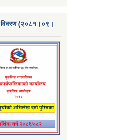
्ता विवरण (२०८१।०९।