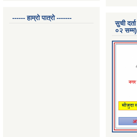
------ हाम्रो पात्रो -------
सुची दर
०२ सम्म)