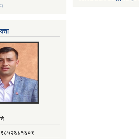
ाम
क्ता
ने
नं. ९८५२६८१६०९