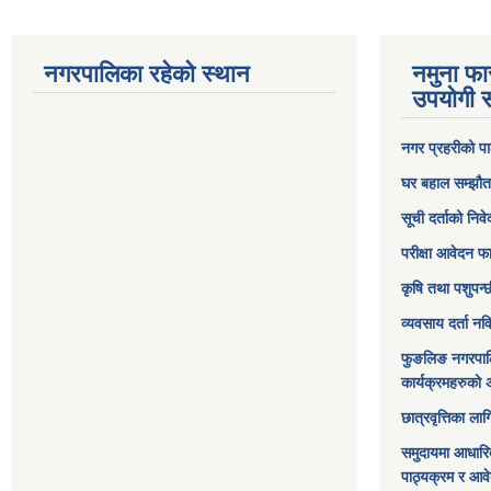
नगरपालिका रहेको स्थान
नमुना फा
उपयोगी स
नगर प्रहरीको पा
घर बहाल सम्झौत
सूची दर्ताको निव
परीक्षा आवेदन फ
कृषि तथा पशुपन्
व्यवसाय दर्ता न
फुङलिङ नगरपाल
कार्यक्रमहरुको 
छात्रवृत्तिका ल
समुदायमा आधारि
पाठ्यक्रम र आव