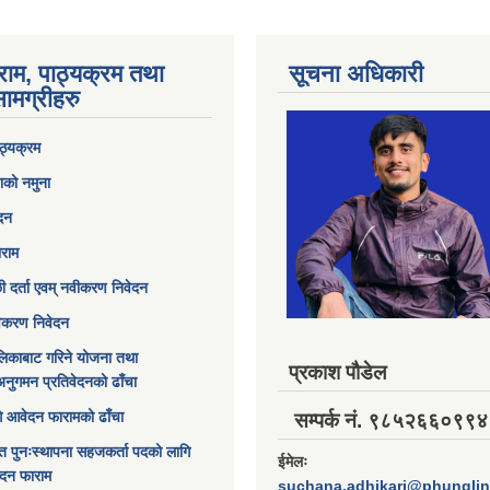
राम, पाठ्यक्रम तथा
सूचना अधिकारी
ामग्रीहरु
ठ्यक्रम
ाको नमुना
ेदन
ाराम
छी दर्ता एवम् नवीकरण निवेदन
विकरण निवेदन
िकाबाट गरिने योजना तथा
प्रकाश पौडेल
अनुगमन प्रतिवेदनको ढाँचा
ागि आवेदन फारामको ढाँचा
सम्पर्क नं. ९८५२६६०९९४
त पुनःस्थापना सहजकर्ता पदको लागि
ईमेलः
ेदन फाराम
suchana.adhikari@phungli