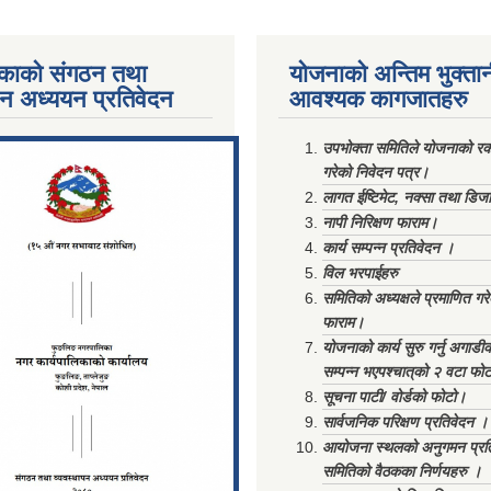
काको संगठन तथा
योजनाको अन्तिम भुक्ता
पन अध्ययन प्रतिवेदन
आवश्यक कागजातहरु
ments/Al...
उपभोक्ता समितिले योजनाको रकम
गरेको निवेदन पत्र।
लागत ईष्टिमेट, नक्सा तथा डिज
नापी निरिक्षण फाराम।
कार्य सम्पन्न प्रतिवेदन ।
विल भरपाईहरु
समितिको अध्यक्षले प्रमाणित गर
फाराम।
योजनाको कार्य सुरु गर्नु अगाडी
सम्पन्न भएपश्चात्‌को २ वटा फो
सूचना पाटी/ वोर्डको फोटो।
सार्वजनिक परिक्षण प्रतिवेदन ।
आयोजना स्थलको अनुगमन प्रत
समितिको वैठकका निर्णयहरु ।