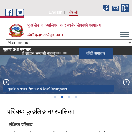
Skip to main content
English
नेपाली
फुङलिङ नगरपालिका, नगर कार्यपालिकाको कार्यालय
कोशी प्रदेश,ताप्लेजुङ, नेपाल
सूचना तथा समाचार
ी दर्ता आह्वान सम्बन्धी सूचना!!!!!!!!!!
बाँकी समाचार
पाथीभरा मन्दिर बाट देखिएको हिमश्रृङ्खला
फुङलिङ नगरपालिकाबाट देखिएको हिमश्रृङ्खला
कंचलनजंघा हिमाल
फुङलिङ नगरपालिका
परिचयः फुङलिङ नगरपालिका
संक्षिप्त परिचय