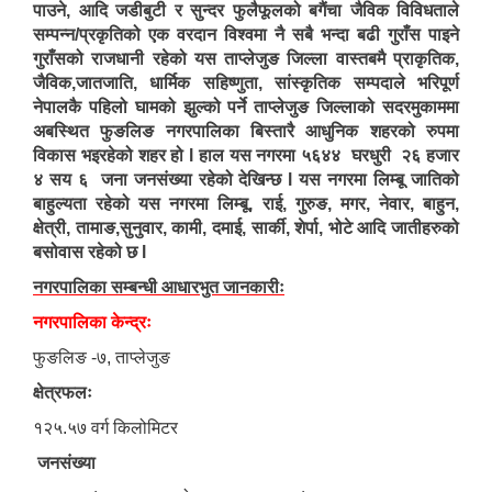
पाउने, आदि जडीबुटी र सुन्दर फुलैफूलको बगैंचा जैविक विविधताले
सम्पन्न/प्रकृतिको एक वरदान विश्वमा नै सबै भन्दा बढी गुराँस पाइने
गुराँसको राजधानी रहेको यस ताप्लेजुङ जिल्ला वास्तबमै प्राकृतिक,
जैविक,जातजाति, धार्मिक सहिष्णुता, सांस्कृतिक सम्पदाले भरिपूर्ण
नेपालकै पहिलो घामको झुल्को पर्ने ताप्लेजुङ जिल्लाको सदरमुकाममा
अबस्थित फुङलिङ नगरपालिका बिस्तारै आधुनिक शहरको रुपमा
विकास भइरहेको शहर हो l हाल यस नगरमा ५६४४ घरधुरी २६ हजार
४ सय ६ जना जनसंख्या रहेको देखिन्छ l यस नगरमा लिम्बू जातिको
बाहुल्यता रहेको यस नगरमा लिम्बू, राई, गुरुङ, मगर, नेवार, बाहुन,
क्षेत्री, तामाङ,सुनुवार, कामी, दमाई, सार्की, शेर्पा, भोटे आदि जातीहरुको
बसोवास रहेको छ l
नगरपालिका सम्बन्धी आधारभुत जानकारीः
नगरपालिका केन्द्रः
फुङलिङ -७, ताप्लेजुङ
क्षेत्रफलः
१२५.५७ वर्ग किलोमिटर
जनसंख्या