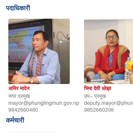
पदाधिकारी
अमिर मादेन
भिमा देवी ओझा
नगर प्रमुख
उप– प्रमुख
mayor@phunglingmun.gov.np
deputy.mayor@phun
9842660480
9852660208
कर्मचारी