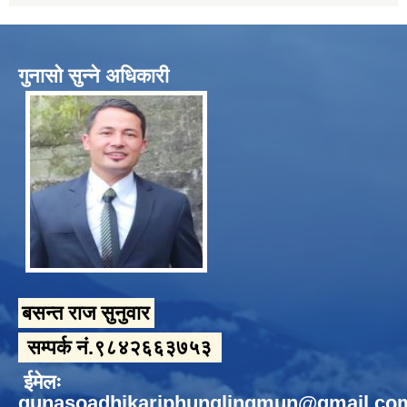
गुनासो सुन्ने अधिकारी
बसन्त राज सुनुवार
सम्पर्क नं.९८४२६६३७५३
ईमेलः
gunasoadhikariphunglingmun@gmail.co