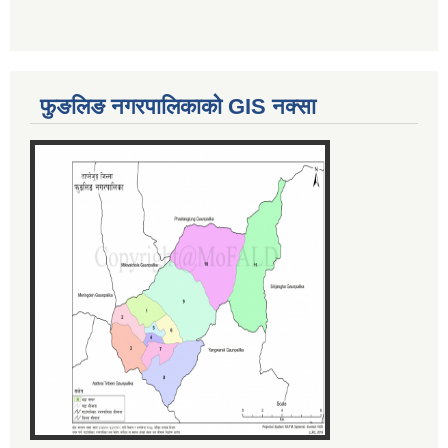
फुङलिङ नगरपालिकाको GIS नक्सा