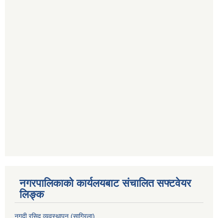
नगरपालिकाको कार्यलयबाट संचालित सफ्टवेयर
लिङ्क
नगदी रसिद व्यवस्थापन (साग्रिला)