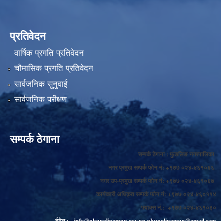
प्रतिवेदन
वार्षिक प्रगति प्रतिवेदन
चौमासिक प्रगति प्रतिवेदन
सार्वजनिक सुनुवाई
सार्वजनिक परीक्षण
सम्पर्क ठेगाना
सम्पर्क ठेगाना : फुङलिङ नगरपालिका
नगर प्रमुख सम्पर्क फोन नं: +९७७ ०२४-४६१०६६
नगर उप-प्रमुख सम्पर्क फोन नं: +९७७ ०२४-४६१०६७
कार्यकारी अधिकृत सम्पर्क फोन नं: +९७७ ०२४-४६०११४
फ्याक्स नं.: +९७७ ०२४-४६१०३०
ईमेल :
info@phunglingmun.gov.np
phunglingmun@gmail.com