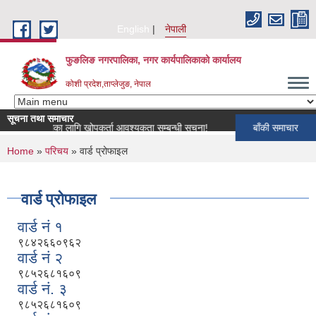
Skip to main content
English
नेपाली
फुङलिङ नगरपालिका, नगर कार्यपालिकाको कार्यालय
कोशी प्रदेश,ताप्लेजुङ, नेपाल
सूचना तथा समाचार
कार्यक्रमका लागि खोपकर्ता आवश्यकता सम्बन्धी सूचना!
बाँकी समाचार
You are here
Home
»
परिचय
» वार्ड प्रोफाइल
वार्ड प्रोफाइल
वार्ड नं १
९८४२६६०९६२
वार्ड नं २
९८५२६८१६०९
वार्ड नं. ३
९८५२६८१६०९