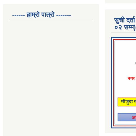
------ हाम्रो पात्रो -------
सुची दर
०२ सम्म)