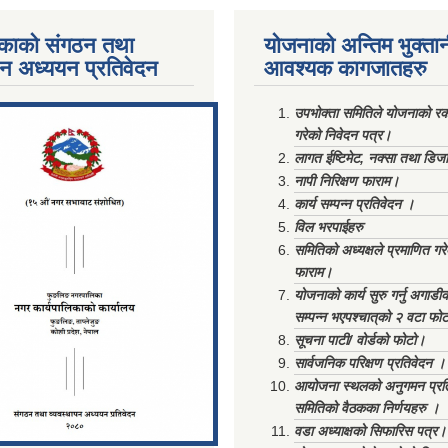
काको संगठन तथा
योजनाको अन्तिम भुक्ता
पन अध्ययन प्रतिवेदन
आवश्यक कागजातहरु
ments/Al...
उपभोक्ता समितिले योजनाको रकम
गरेको निवेदन पत्र।
लागत ईष्टिमेट, नक्सा तथा डिज
नापी निरिक्षण फाराम।
कार्य सम्पन्न प्रतिवेदन ।
विल भरपाईहरु
समितिको अध्यक्षले प्रमाणित गर
फाराम।
योजनाको कार्य सुरु गर्नु अगाडी
सम्पन्न भएपश्चात्‌को २ वटा फो
सूचना पाटी/ वोर्डको फोटो।
सार्वजनिक परिक्षण प्रतिवेदन ।
आयोजना स्थलको अनुगमन प्रत
समितिको वैठकका निर्णयहरु ।
वडा अध्याक्षको सिफारिस पत्र।