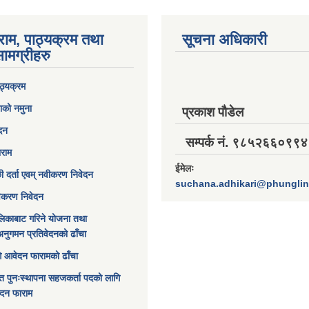
राम, पाठ्यक्रम तथा
सूचना अधिकारी
ामग्रीहरु
ठ्यक्रम
ाको नमुना
प्रकाश पौडेल
ेदन
सम्पर्क नं. ९८५२६६०९९४
ाराम
ईमेलः
छी दर्ता एवम् नवीकरण निवेदन
suchana.adhikari@phungli
विकरण निवेदन
िकाबाट गरिने योजना तथा
अनुगमन प्रतिवेदनको ढाँचा
ागि आवेदन फारामको ढाँचा
त पुनःस्थापना सहजकर्ता पदको लागि
ेदन फाराम