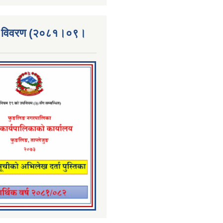
्ता विवरण (२०८१।०९।