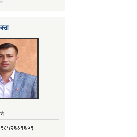
ाम
क्ता
ने
नं. ९८५२६८१६०९