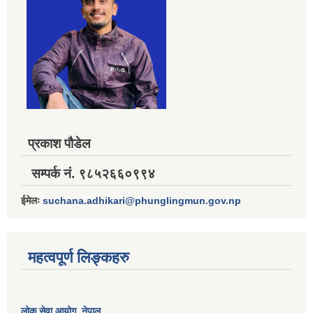
प्रकाश पौडेल
सम्पर्क नं. ९८५२६६०९९४
ईमेलः
suchana.adhikari@phunglingmun.gov.np
महत्वपूर्ण लिङ्कहरु
लोक सेवा आयोग
, नेपाल