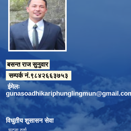
बसन्त राज सुनुवार
सम्पर्क नं.९८४२६६३७५३
ईमेलः
gunasoadhikariphunglingmun@gmail.co
विधुतीय शुसासन सेवा
घटना दर्ता