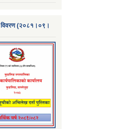
्ता विवरण (२०८१।०९।