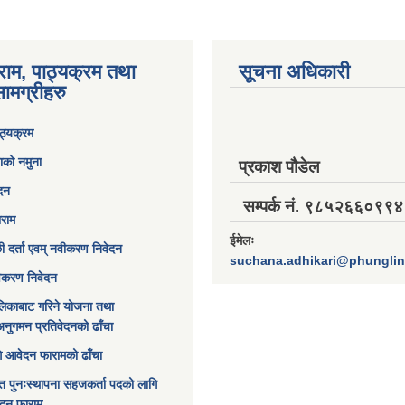
राम, पाठ्यक्रम तथा
सूचना अधिकारी
ामग्रीहरु
ठ्यक्रम
ाको नमुना
प्रकाश पौडेल
ेदन
सम्पर्क नं. ९८५२६६०९९४
ाराम
ईमेलः
छी दर्ता एवम् नवीकरण निवेदन
suchana.adhikari@phungli
विकरण निवेदन
िकाबाट गरिने योजना तथा
अनुगमन प्रतिवेदनको ढाँचा
ागि आवेदन फारामको ढाँचा
त पुनःस्थापना सहजकर्ता पदको लागि
ेदन फाराम