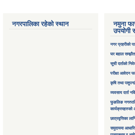
नगरपालिका रहेको स्थान
नमुना फा
उपयोगी स
नगर प्रहरीको पा
घर बहाल सम्झौत
सूची दर्ताको निव
परीक्षा आवेदन फ
कृषि तथा पशुपन्
व्यवसाय दर्ता न
फुङलिङ नगरपाल
कार्यक्रमहरुको 
छात्रवृत्तिका ल
समुदायमा आधारि
पाठ्यक्रम र आव