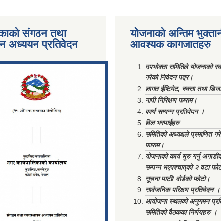
काको संगठन तथा
योजनाको अन्तिम भुक्ता
पन अध्ययन प्रतिवेदन
आवश्यक कागजातहरु
ments/Al...
उपभोक्ता समितिले योजनाको रकम
गरेको निवेदन पत्र।
लागत ईष्टिमेट, नक्सा तथा डिज
नापी निरिक्षण फाराम।
कार्य सम्पन्न प्रतिवेदन ।
विल भरपाईहरु
समितिको अध्यक्षले प्रमाणित गर
फाराम।
योजनाको कार्य सुरु गर्नु अगाडी
सम्पन्न भएपश्चात्‌को २ वटा फो
सूचना पाटी/ वोर्डको फोटो।
सार्वजनिक परिक्षण प्रतिवेदन ।
आयोजना स्थलको अनुगमन प्रत
समितिको वैठकका निर्णयहरु ।