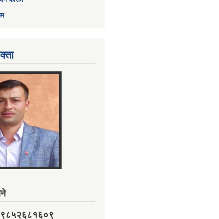
ाम
क्ता
ने
नं. ९८५२६८१६०९