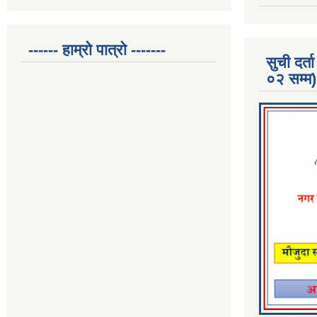
------ हाम्रो पात्रो -------
सुची दर
०२ सम्म)