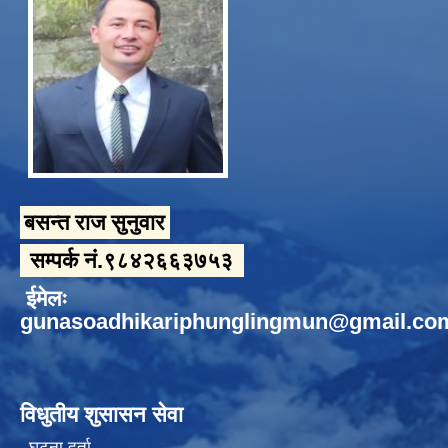
बसन्त राज सुनुवार
सम्पर्क नं.९८४२६६३७५३
ईमेलः
gunasoadhikariphunglingmun@gmail.co
विधुतीय शुसासन सेवा
घटना दर्ता