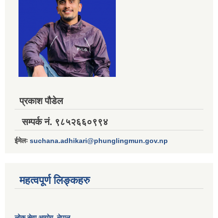
प्रकाश पौडेल
सम्पर्क नं. ९८५२६६०९९४
ईमेलः
suchana.adhikari@phunglingmun.gov.np
महत्वपूर्ण लिङ्कहरु
लोक सेवा आयोग
, नेपाल