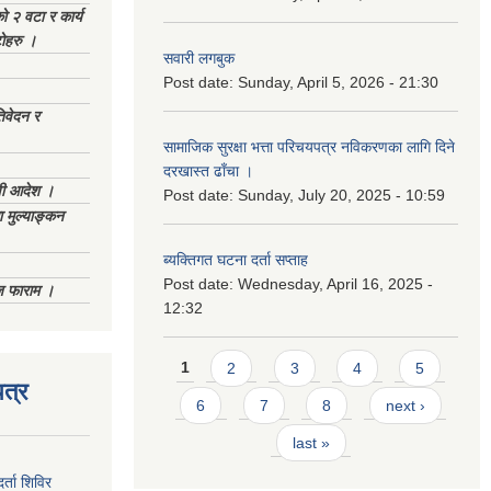
को २ वटा र कार्य
टोहरु ।
सवारी लगबुक
Post date:
Sunday, April 5, 2026 - 21:30
िवेदन र
सामाजिक सुरक्षा भत्ता परिचयपत्र नविकरणका लागि दिने
दरखास्त ढाँचा ।
णी आदेश ।
Post date:
Sunday, July 20, 2025 - 10:59
 मुल्याङ्कन
ब्यक्तिगत घटना दर्ता सप्ताह
Post date:
Wednesday, April 16, 2025 -
िज फाराम ।
12:32
Pages
1
2
3
4
5
त्र
6
7
8
next ›
last »
र्ता शिविर