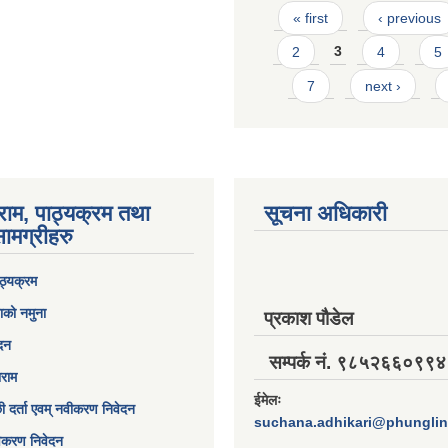
Pages
« first
‹ previous
2
3
4
5
7
next ›
राम, पाठ्यक्रम तथा
सूचना अधिकारी
ामग्रीहरु
ठ्यक्रम
ाको नमुना
प्रकाश पौडेल
ेदन
सम्पर्क नं. ९८५२६६०९९४
ाराम
ईमेलः
छी दर्ता एवम् नवीकरण निवेदन
suchana.adhikari@phungli
विकरण निवेदन