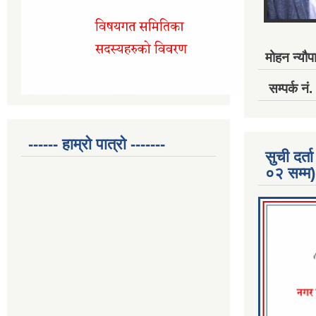
मोहन न्यौपा
सम्पर्क 
------ हाम्रो पात्रो -------
सुची दर
०२ सम्म)