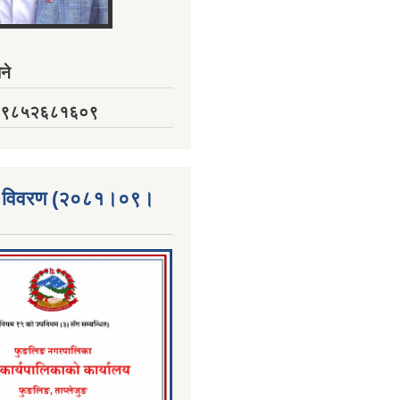
ने
नं. ९८५२६८१६०९
्ता विवरण (२०८१।०९।