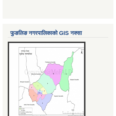
फुङलिङ नगरपालिकाको GIS नक्सा