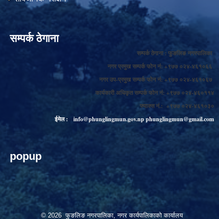
सम्पर्क ठेगाना
सम्पर्क ठेगाना : फुङलिङ नगरपालिका
नगर प्रमुख सम्पर्क फोन नं: +९७७ ०२४-४६१०६६
नगर उप-प्रमुख सम्पर्क फोन नं: +९७७ ०२४-४६१०६७
कार्यकारी अधिकृत सम्पर्क फोन नं: +९७७ ०२४-४६०११४
फ्याक्स नं.: +९७७ ०२४-४६१०३०
ईमेल :
info@phunglingmun.gov.np
phunglingmun@gmail.com
popup
© 2026 फुङलिङ नगरपालिका, नगर कार्यपालिकाको कार्यालय