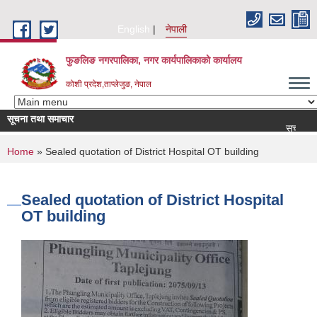
Skip to main content
English
नेपाली
फुङलिङ नगरपालिका, नगर कार्यपालिकाको कार्यालय
कोशी प्रदेश,ताप्लेजुङ, नेपाल
सूचना तथा समाचार
सूची दर्ता आह्वान स
You are here
Home
» Sealed quotation of District Hospital OT building
Sealed quotation of District Hospital
OT building