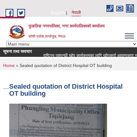
Skip to main content
English
नेपाली
फुङलिङ नगरपालिका, नगर कार्यपालिकाको कार्यालय
कोशी प्रदेश,ताप्लेजुङ, नेपाल
सूचना तथा समाचार
राष्ट्रिय पशुपन्छी खोप कार्यक्रमका लागि खोपकर्ता आवश्यकता सम्बन्धी स
You are here
Home
» Sealed quotation of District Hospital OT building
Sealed quotation of District Hospital
OT building