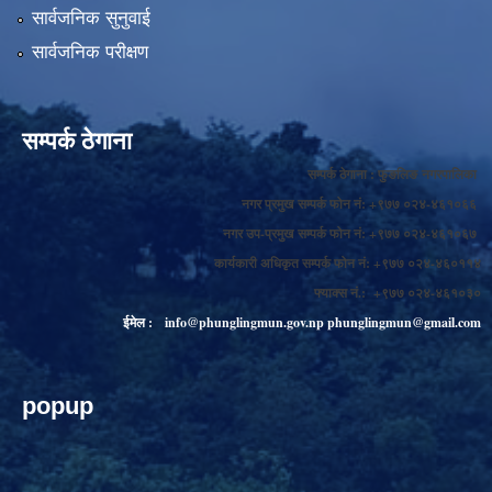
सार्वजनिक सुनुवाई
सार्वजनिक परीक्षण
सम्पर्क ठेगाना
सम्पर्क ठेगाना : फुङलिङ नगरपालिका
नगर प्रमुख सम्पर्क फोन नं: +९७७ ०२४-४६१०६६
नगर उप-प्रमुख सम्पर्क फोन नं: +९७७ ०२४-४६१०६७
कार्यकारी अधिकृत सम्पर्क फोन नं: +९७७ ०२४-४६०११४
फ्याक्स नं.: +९७७ ०२४-४६१०३०
ईमेल :
info@phunglingmun.gov.np
phunglingmun@gmail.com
popup