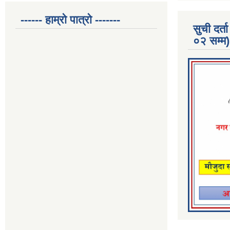
------ हाम्रो पात्रो -------
सुची दर
०२ सम्म)