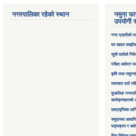
नगरपालिका रहेको स्थान
नमुना फा
उपयोगी स
नगर प्रहरीको पा
घर बहाल सम्झौत
सूची दर्ताको निव
परीक्षा आवेदन फ
कृषि तथा पशुपन्
व्यवसाय दर्ता न
फुङलिङ नगरपाल
कार्यक्रमहरुको 
छात्रवृत्तिका ल
समुदायमा आधारि
पाठ्यक्रम र आव
विदा निवेदन फार