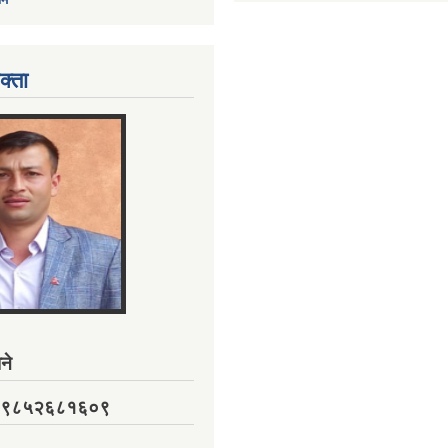
क्ता
ने
नं. ९८५२६८१६०९