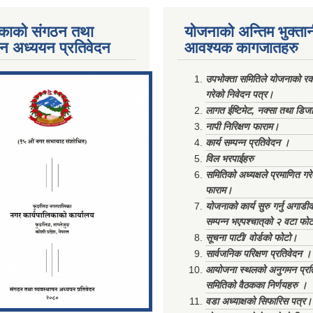
काको संगठन तथा
योजनाको अन्तिम भुक्ता
पन अध्ययन प्रतिवेदन
आवश्यक कागजातहरु
ments/Al...
उपभोक्ता समितिले योजनाको रकम
गरेको निवेदन पत्र।
लागत ईष्टिमेट, नक्सा तथा डिज
नापी निरिक्षण फाराम।
कार्य सम्पन्न प्रतिवेदन ।
विल भरपाईहरु
समितिको अध्यक्षले प्रमाणित गर
फाराम।
योजनाको कार्य सुरु गर्नु अगाडी
सम्पन्न भएपश्चात्‌को २ वटा फो
सूचना पाटी/ वोर्डको फोटो।
सार्वजनिक परिक्षण प्रतिवेदन ।
आयोजना स्थलको अनुगमन प्रत
समितिको वैठकका निर्णयहरु ।
वडा अध्याक्षको सिफारिस पत्र।