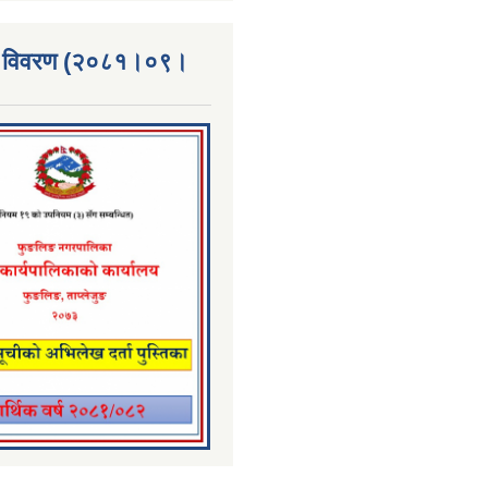
्ता विवरण (२०८१।०९।