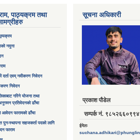
राम, पाठ्यक्रम तथा
सूचना अधिकारी
ामग्रीहरु
ठ्यक्रम
ाको नमुना
ेदन
ाराम
छी दर्ता एवम् नवीकरण निवेदन
विकरण निवेदन
िकाबाट गरिने योजना तथा
प्रकाश पौडेल
अनुगमन प्रतिवेदनको ढाँचा
ागि आवेदन फारामको ढाँचा
सम्पर्क नं. ९८५२६६०९९४
त पुनःस्थापना सहजकर्ता पदको लागि
ईमेलः
ेदन फाराम
suchana.adhikari@phungli
ाम