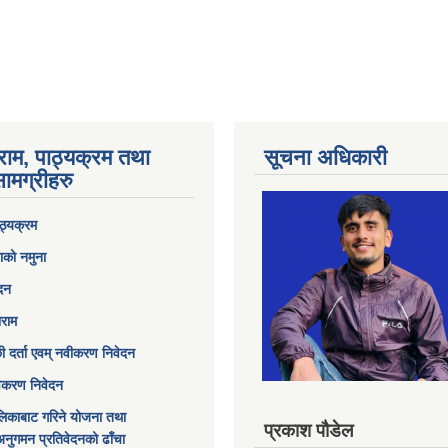
राम, पाठ्यक्रम तथा
सूचना अधिकारी
ामग्रीहरु
ठ्यक्रम
ाको नमुना
ेदन
ाराम
छी दर्ता एवम् नवीकरण निवेदन
विकरण निवेदन
िकाबाट गरिने योजना तथा
प्रकाश पौडेल
अनुगमन प्रतिवेदनको ढाँचा