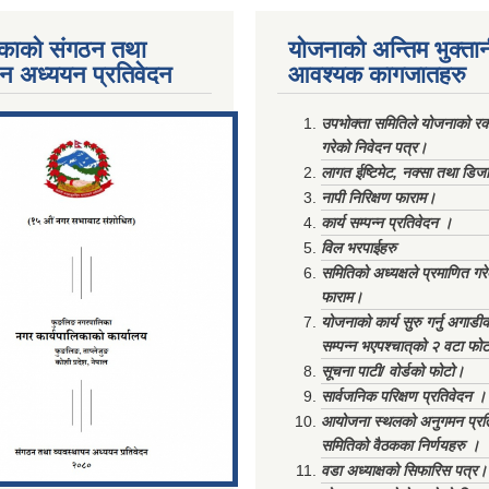
काको संगठन तथा
योजनाको अन्तिम भुक्ता
पन अध्ययन प्रतिवेदन
आवश्यक कागजातहरु
ments/Al...
उपभोक्ता समितिले योजनाको रकम
गरेको निवेदन पत्र।
लागत ईष्टिमेट, नक्सा तथा डिज
नापी निरिक्षण फाराम।
कार्य सम्पन्न प्रतिवेदन ।
विल भरपाईहरु
समितिको अध्यक्षले प्रमाणित गर
फाराम।
योजनाको कार्य सुरु गर्नु अगाडी
सम्पन्न भएपश्चात्‌को २ वटा फो
सूचना पाटी/ वोर्डको फोटो।
सार्वजनिक परिक्षण प्रतिवेदन ।
आयोजना स्थलको अनुगमन प्रत
समितिको वैठकका निर्णयहरु ।
वडा अध्याक्षको सिफारिस पत्र।