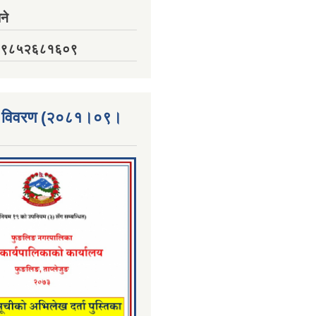
ने
नं. ९८५२६८१६०९
्ता विवरण (२०८१।०९।