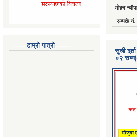
मोहन न्यौपा
सम्पर्क 
------ हाम्रो पात्रो -------
सुची दर
०२ सम्म)