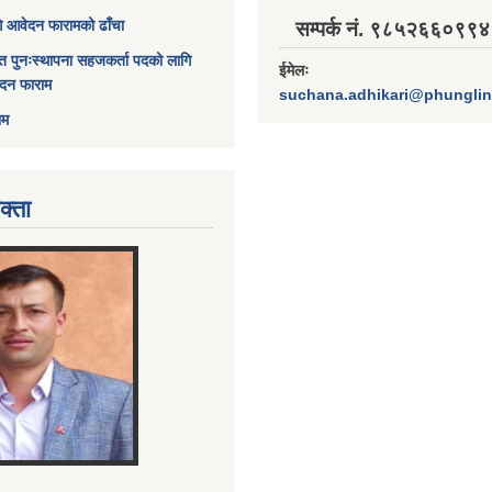
ागि आवेदन फारामको ढाँचा
सम्पर्क नं. ९८५२६६०९९४
त पुनःस्थापना सहजकर्ता पदको लागि
ईमेलः
ेदन फाराम
suchana.adhikari@phungli
ाम
क्ता