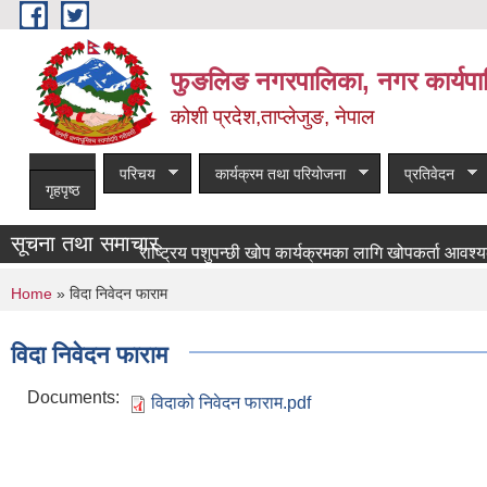
Skip to main content
फुङलिङ नगरपालिका, नगर कार्यपा
कोशी प्रदेश,ताप्लेजुङ, नेपाल
परिचय
कार्यक्रम तथा परियोजना
प्रतिवेदन
गृहपृष्ठ
सूचना तथा समाचार
राष्ट्रिय पशुपन्छी खोप कार्यक्रमका लागि खोपकर्ता आवश्यकता सम्
You are here
Home
» विदा निवेदन फाराम
विदा निवेदन फाराम
Documents:
विदाको निवेदन फाराम.pdf