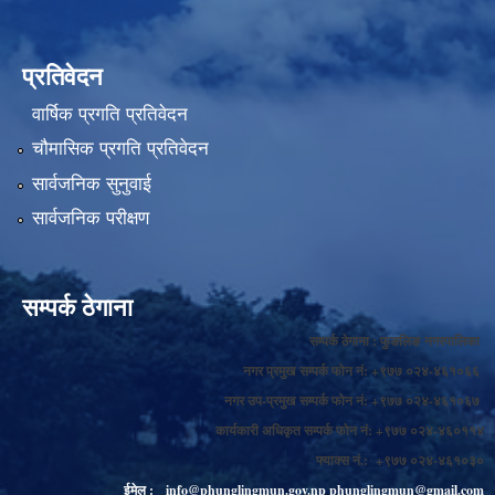
प्रतिवेदन
वार्षिक प्रगति प्रतिवेदन
चौमासिक प्रगति प्रतिवेदन
सार्वजनिक सुनुवाई
सार्वजनिक परीक्षण
सम्पर्क ठेगाना
सम्पर्क ठेगाना : फुङलिङ नगरपालिका
नगर प्रमुख सम्पर्क फोन नं: +९७७ ०२४-४६१०६६
नगर उप-प्रमुख सम्पर्क फोन नं: +९७७ ०२४-४६१०६७
कार्यकारी अधिकृत सम्पर्क फोन नं: +९७७ ०२४-४६०११४
फ्याक्स नं.: +९७७ ०२४-४६१०३०
ईमेल :
info@phunglingmun.gov.np
phunglingmun@gmail.com