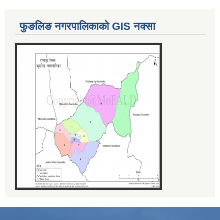
फुङलिङ नगरपालिकाको GIS नक्सा