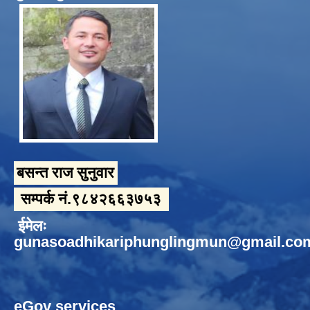
बसन्त राज सुनुवार
सम्पर्क नं.९८४२६६३७५३
ईमेलः
gunasoadhikariphunglingmun@gmail.co
eGov services