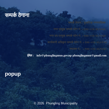
सम्पर्क ठेगाना
सम्पर्क ठेगाना : फुङलिङ नगरपालिका
नगर प्रमुख सम्पर्क फोन नं: +९७७ ०२४-४६१०६६
नगर उप-प्रमुख सम्पर्क फोन नं: +९७७ ०२४-४६१०६७
कार्यकारी अधिकृत सम्पर्क फोन नं: +९७७ ०२४-४६०११४
फ्याक्स नं.: +९७७ ०२४-४६१०३०
ईमेल :
info@phunglingmun.gov.np
phunglingmun@gmail.com
popup
© 2026 Phungling Municipality