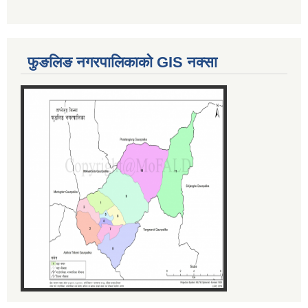
फुङलिङ नगरपालिकाको GIS नक्सा