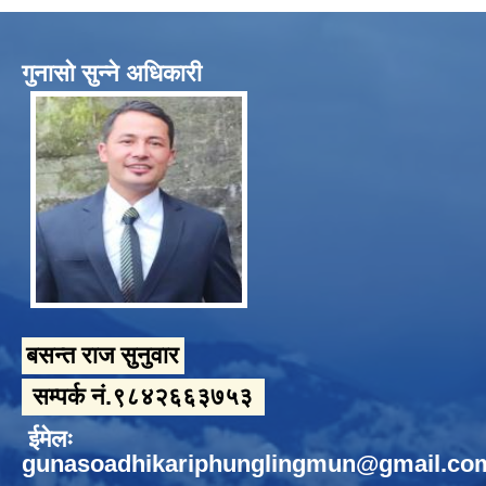
गुनासो सुन्ने अधिकारी
बसन्त राज सुनुवार
सम्पर्क नं.९८४२६६३७५३
ईमेलः
gunasoadhikariphunglingmun@gmail.co