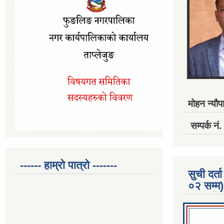
मोहन न्यौपा
सम्पर्क 
------ हाम्रो पात्रो -------
सुची दर
०२ सम्म)