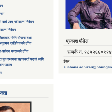
ेदन
ाराम
छी दर्ता एवम् नवीकरण निवेदन
विकरण निवेदन
िकाबाट गरिने योजना तथा
प्रकाश पौडेल
अनुगमन प्रतिवेदनको ढाँचा
ागि आवेदन फारामको ढाँचा
सम्पर्क नं. ९८५२६६०९९४
त पुनःस्थापना सहजकर्ता पदको लागि
ईमेलः
ेदन फाराम
suchana.adhikari@phungli
ाम
क्ता