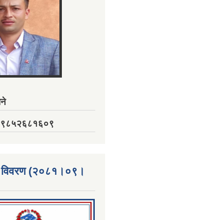
ने
नं. ९८५२६८१६०९
्ता विवरण (२०८१।०९।