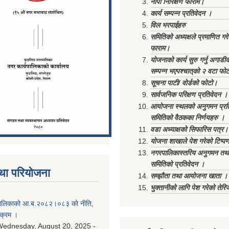
नापी निरिक्षण फाराम।
कार्य सम्पन्न प्रतिवेदन ।
विल भरपाईहरु
समितिको अध्यक्षले प्रमाणित गर
फाराम।
योजनाको कार्य सुरु गर्नु अगाडी
सम्पन्न भएपश्चात्‌को २ वटा फो
सूचना पाटी/ वोर्डको फोटो।
सार्वजनिक परिक्षण प्रतिवेदन ।
आयोजना स्थलको अनुगमन प्रत
समितिको वैठकका निर्णयहरु ।
वडा अध्याक्षको सिफारिस पत्र।
योजना शाखाले पेश गरेको टिप्प
नगरपालिकास्तरिय अनुगमन तथा
समितिको प्रतिवेदन ।
था परियोजना
सम्झौता तथा आयोजना खाता ।
भुक्तानीको लागि पेश गरेको तेर
ालिकाको आ.ब.२०८२।०८३ को नीति‚
यक्रम ।
ednesday, August 20, 2025 -