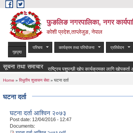
Skip to main content
फुङलिङ नगरपालिका, नगर कार्यपा
कोशी प्रदेश,ताप्लेजुङ, नेपाल
परिचय
कार्यक्रम तथा परियोजना
प्रतिवेदन
गृहपृष्ठ
सूचना तथा समाचार
राष्ट्रिय पशुपन्छी खोप कार्यक्रमका लागि खोपकर्ता आवश्यकता
You are here
Home
»
विधुतीय शुसासन सेवा
» घटना दर्ता
घटना दर्ता
घटना दर्ता आश्विन २०७३
Post date:
12/04/2016 - 12:47
Documents:
घटना दर्ता आश्विन २०७३.pdf