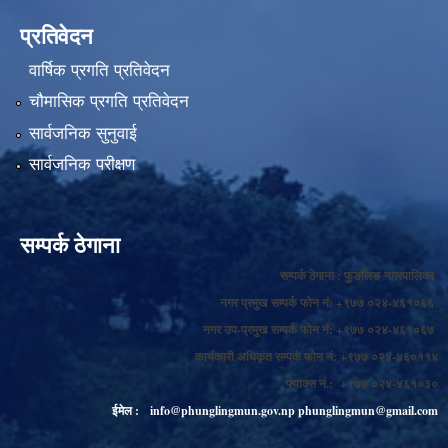
प्रतिवेदन
वार्षिक प्रगति प्रतिवेदन
चौमासिक प्रगति प्रतिवेदन
सार्वजनिक सुनुवाई
सार्वजनिक परीक्षण
सम्पर्क ठेगाना
सम्पर्क ठेगाना : फुङलिङ नगरपालिका
नगर प्रमुख सम्पर्क फोन नं: +९७७ ०२४-४६१०६६
नगर उप-प्रमुख सम्पर्क फोन नं: +९७७ ०२४-४६१०६७
कार्यकारी अधिकृत सम्पर्क फोन नं: +९७७ ०२४-४६०११४
फ्याक्स नं.: +९७७ ०२४-४६१०३०
ईमेल :
info@phunglingmun.gov.np
phunglingmun@gmail.com