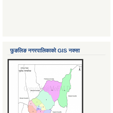
फुङलिङ नगरपालिकाको GIS नक्सा