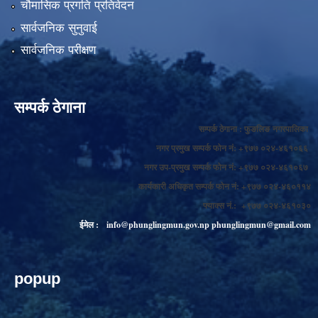
चौमासिक प्रगति प्रतिवेदन
सार्वजनिक सुनुवाई
सार्वजनिक परीक्षण
सम्पर्क ठेगाना
सम्पर्क ठेगाना : फुङलिङ नगरपालिका
नगर प्रमुख सम्पर्क फोन नं: +९७७ ०२४-४६१०६६
नगर उप-प्रमुख सम्पर्क फोन नं: +९७७ ०२४-४६१०६७
कार्यकारी अधिकृत सम्पर्क फोन नं: +९७७ ०२४-४६०११४
फ्याक्स नं.: +९७७ ०२४-४६१०३०
ईमेल :
info@phunglingmun.gov.np
phunglingmun@gmail.com
popup