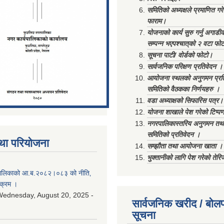
समितिको अध्यक्षले प्रमाणित गर
फाराम।
योजनाको कार्य सुरु गर्नु अगाडी
सम्पन्न भएपश्चात्‌को २ वटा फो
सूचना पाटी/ वोर्डको फोटो।
सार्वजनिक परिक्षण प्रतिवेदन ।
आयोजना स्थलको अनुगमन प्रत
समितिको वैठकका निर्णयहरु ।
वडा अध्याक्षको सिफारिस पत्र।
योजना शाखाले पेश गरेको टिप्प
नगरपालिकास्तरिय अनुगमन तथा
समितिको प्रतिवेदन ।
था परियोजना
सम्झौता तथा आयोजना खाता ।
भुक्तानीको लागि पेश गरेको तेर
ालिकाको आ.ब.२०८२।०८३ को नीति‚
यक्रम ।
ednesday, August 20, 2025 -
सार्वजनिक खरीद / बोलप
सूचना