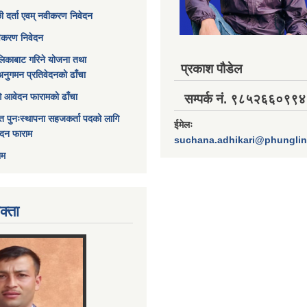
छी दर्ता एवम् नवीकरण निवेदन
विकरण निवेदन
िकाबाट गरिने योजना तथा
प्रकाश पौडेल
अनुगमन प्रतिवेदनको ढाँचा
ागि आवेदन फारामको ढाँचा
सम्पर्क नं. ९८५२६६०९९४
त पुनःस्थापना सहजकर्ता पदको लागि
ईमेलः
ेदन फाराम
suchana.adhikari@phungli
ाम
क्ता