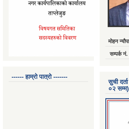
मोहन न्यौपा
सम्पर्क 
------ हाम्रो पात्रो -------
सुची दर
०२ सम्म)