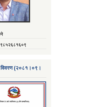
ने
नं. ९८५२६८१६०९
्ता विवरण (२०८१।०९।