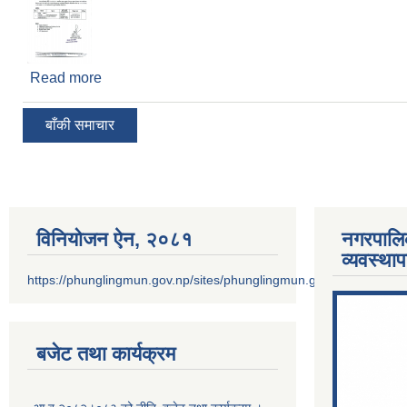
Read more
about बोलपत्र स्वीकृत गर्ने आशय पत्रको सूचना!!!
बाँकी समाचार
विनियोजन ऐन‚ २०८१
नगरपालि
व्यवस्था
https://phunglingmun.gov.np/sites/phunglingmun.gov.np/files/docu
बजेट तथा कार्यक्रम