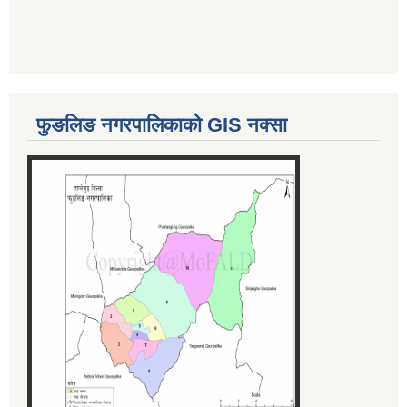
फुङलिङ नगरपालिकाको GIS नक्सा