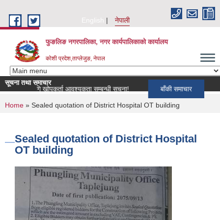
Skip to main content
English
नेपाली
फुङलिङ नगरपालिका, नगर कार्यपालिकाको कार्यालय
कोशी प्रदेश,ताप्लेजुङ, नेपाल
सूचना तथा समाचार
यक्रमका लागि खोपकर्ता आवश्यकता सम्बन्धी सूचना!
बाँकी समाचार
You are here
Home
» Sealed quotation of District Hospital OT building
Sealed quotation of District Hospital
OT building