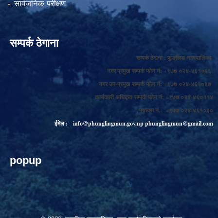
सार्वजनिक परीक्षण
सम्पर्क ठेगाना
सम्पर्क ठेगाना : फुङलिङ नगरपालिका
नगर प्रमुख सम्पर्क फोन नं: +९७७ ०२४-४६१०६६
नगर उप-प्रमुख सम्पर्क फोन नं: +९७७ ०२४-४६१०६७
कार्यकारी अधिकृत सम्पर्क फोन नं: +९७७ ०२४-४६०११४
फ्याक्स नं.: +९७७ ०२४-४६१०३०
ईमेल :
info@phunglingmun.gov.np
phunglingmun@gmail.com
popup