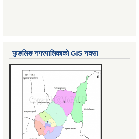
फुङलिङ नगरपालिकाको GIS नक्सा