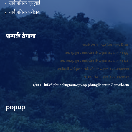
सार्वजनिक सुनुवाई
सार्वजनिक परीक्षण
सम्पर्क ठेगाना
सम्पर्क ठेगाना : फुङलिङ नगरपालिका
नगर प्रमुख सम्पर्क फोन नं: +९७७ ०२४-४६१०६६
नगर उप-प्रमुख सम्पर्क फोन नं: +९७७ ०२४-४६१०६७
कार्यकारी अधिकृत सम्पर्क फोन नं: +९७७ ०२४-४६०११४
फ्याक्स नं.: +९७७ ०२४-४६१०३०
ईमेल :
info@phunglingmun.gov.np
phunglingmun@gmail.com
popup