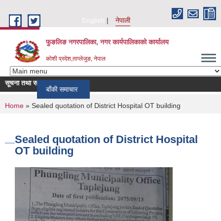
Skip to main content
English
नेपाली
फुङलिङ नगरपालिका, नगर कार्यपालिकाको कार्यालय
कोशी प्रदेश,ताप्लेजुङ, नेपाल
सूचना तथा समाचार
बाँकी समाचार
You are here
Home
» Sealed quotation of District Hospital OT building
Sealed quotation of District Hospital
OT building