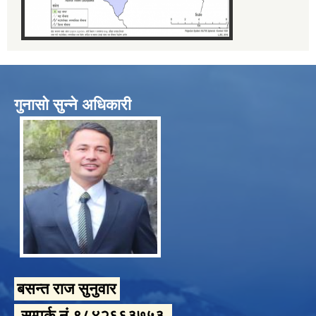
गुनासो सुन्ने अधिकारी
बसन्त राज सुनुवार
सम्पर्क नं.९८४२६६३७५३