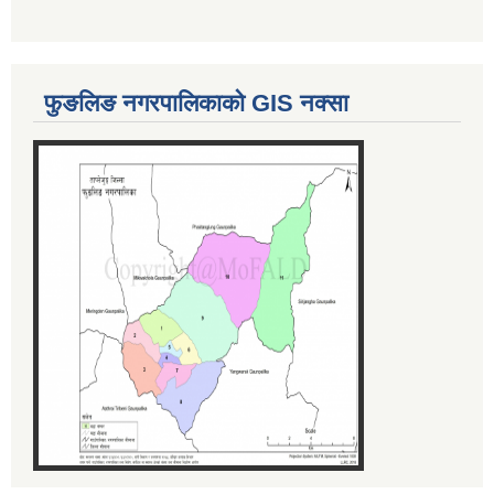
फुङलिङ नगरपालिकाको GIS नक्सा