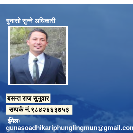
गुनासो सुन्ने अधिकारी
बसन्त राज सुनुवार
सम्पर्क नं.९८४२६६३७५३
ईमेलः
gunasoadhikariphunglingmun@gmail.co