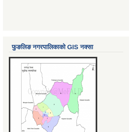
फुङलिङ नगरपालिकाको GIS नक्सा