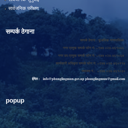
सार्वजनिक परीक्षण
सम्पर्क ठेगाना
सम्पर्क ठेगाना : फुङलिङ नगरपालिका
नगर प्रमुख सम्पर्क फोन नं: +९७७ ०२४-४६१०६६
नगर उप-प्रमुख सम्पर्क फोन नं: +९७७ ०२४-४६१०६७
कार्यकारी अधिकृत सम्पर्क फोन नं: +९७७ ०२४-४६०११४
फ्याक्स नं.: +९७७ ०२४-४६१०३०
ईमेल :
info@phunglingmun.gov.np
phunglingmun@gmail.com
popup