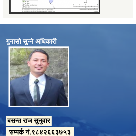
गुनासो सुन्ने अधिकारी
बसन्त राज सुनुवार
सम्पर्क नं.९८४२६६३७५३