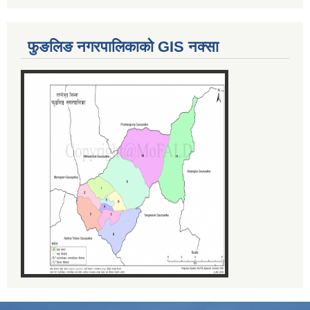
फुङलिङ नगरपालिकाको GIS नक्सा