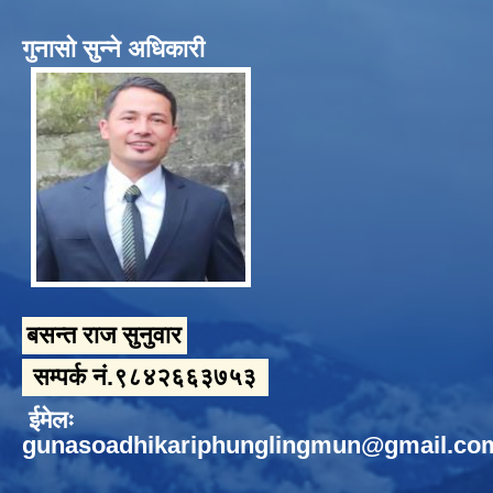
गुनासो सुन्ने अधिकारी
बसन्त राज सुनुवार
सम्पर्क नं.९८४२६६३७५३
ईमेलः
gunasoadhikariphunglingmun@gmail.co