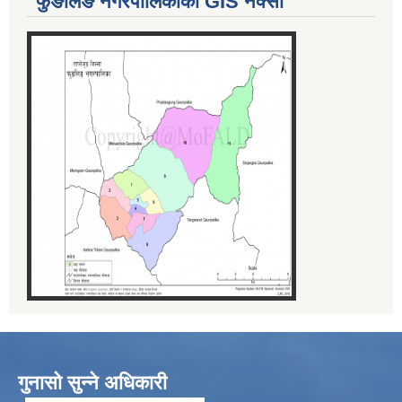
फुङलिङ नगरपालिकाको GIS नक्सा
गुनासो सुन्ने अधिकारी