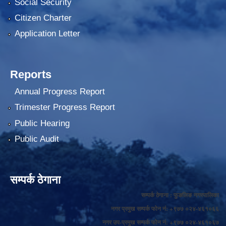
Social Security
Citizen Charter
Application Letter
Reports
Annual Progress Report
Trimester Progress Report
Public Hearing
Public Audit
सम्पर्क ठेगाना
सम्पर्क ठेगाना : फुङलिङ नगरपालिका
नगर प्रमुख सम्पर्क फोन नं: +९७७ ०२४-४६१०६६
नगर उप-प्रमुख सम्पर्क फोन नं: +९७७ ०२४-४६१०६७