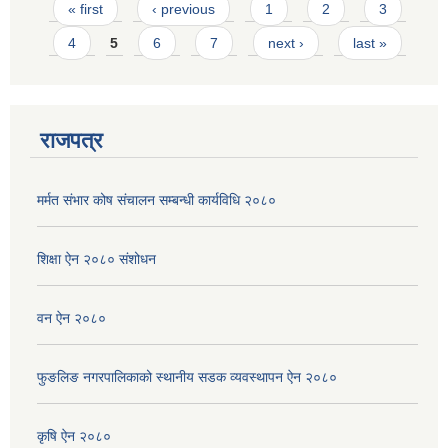
Pages
« first
‹ previous
1
2
3
4
5
6
7
next ›
last »
राजपत्र
मर्मत संभार कोष संचालन सम्बन्धी कार्यविधि २०८०
शिक्षा ऐन २०८० संशोधन
वन ऐन २०८०
फुङलिङ नगरपालिकाको स्थानीय सडक व्यवस्थापन ऐन २०८०
कृषि ऐन २०८०